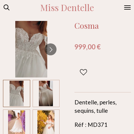
Miss Dentelle
Passer
au
contenu
Cosma
principal
999,00 €
Dentelle, perles,
sequins, tulle
Réf : MD371