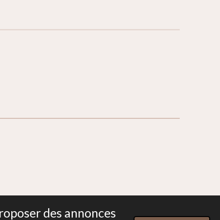
 proposer des annonces
Propulsé par
Webador