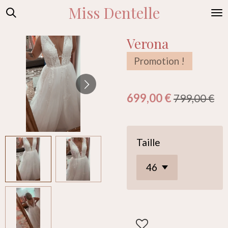
Miss Dentelle
Passer
au
contenu
Verona
principal
Promotion !
699,00 €
799,00 €
Taille