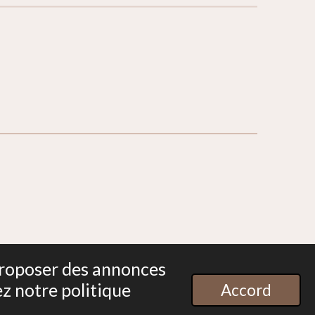
 proposer des annonces
Propulsé par
Webador
ez notre politique
Accord