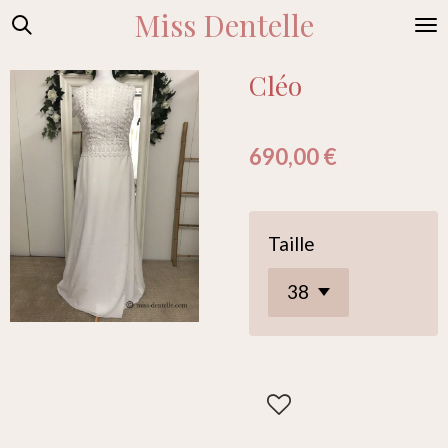
Miss Dentelle
Passer
au
contenu
Cléo
principal
690,00 €
Taille