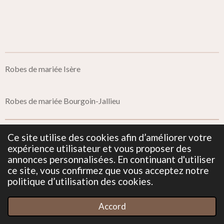
Robes de mariée Isère
Robes de mariée Bourgoin-Jallieu
Ce site utilise des cookies afin d’améliorer votre
Mentions Légales
expérience utilisateur et vous proposer des
annonces personnalisées. En continuant d'utiliser
ce site, vous confirmez que vous acceptez notre
Politique de confidentialité
politique d’utilisation des cookies.
© 2019 - 2026 Miss Dentelle
Accord
Propulsé par
Webador