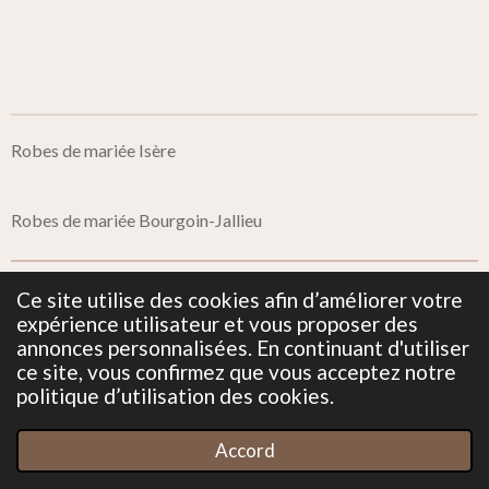
Robes de mariée Isère
Robes de mariée Bourgoin-Jallieu
Ce site utilise des cookies afin d’améliorer votre
Mentions Légales
expérience utilisateur et vous proposer des
annonces personnalisées. En continuant d'utiliser
ce site, vous confirmez que vous acceptez notre
Politique de confidentialité
politique d’utilisation des cookies.
© 2019 - 2026 Miss Dentelle
Accord
Propulsé par
Webador