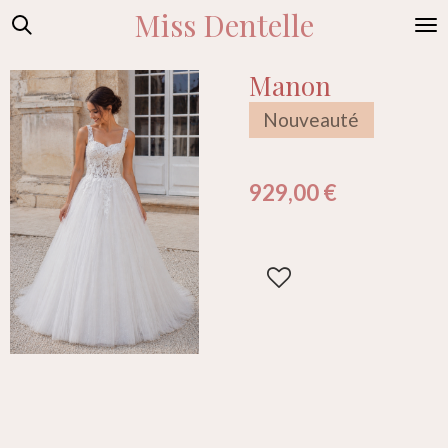
Miss Dentelle
Passer
au
contenu
Manon
principal
Nouveauté
929,00 €