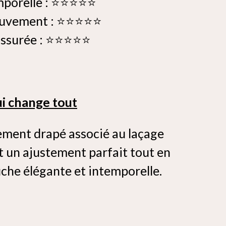
mporelle : ⭐⭐⭐⭐⭐
mouvement : ⭐⭐⭐⭐⭐
 assurée : ⭐⭐⭐⭐⭐
qui change tout
tement drapé associé au laçage
t un ajustement parfait tout en
che élégante et intemporelle.