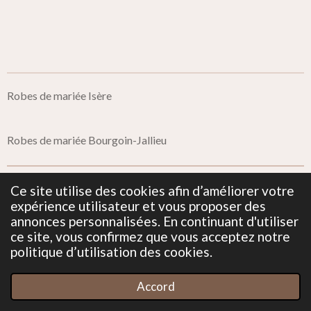
Robes de mariée Isère
Robes de mariée Bourgoin-Jallieu
Ce site utilise des cookies afin d’améliorer votre
Mentions Légales
expérience utilisateur et vous proposer des
annonces personnalisées. En continuant d'utiliser
ce site, vous confirmez que vous acceptez notre
Politique de confidentialité
politique d’utilisation des cookies.
© 2019 - 2026 Miss Dentelle
Accord
Propulsé par
Webador