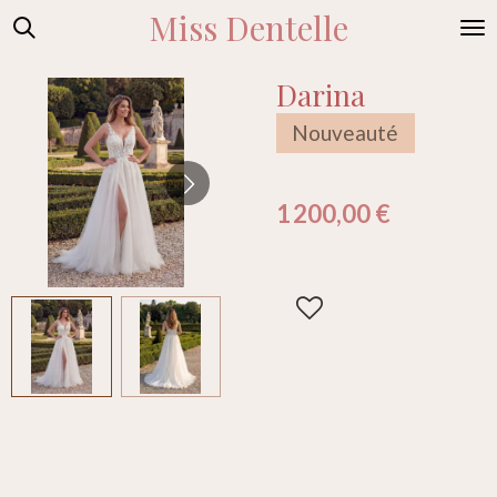
Miss Dentelle
Passer
au
contenu
Darina
principal
Nouveauté
1 200,00 €