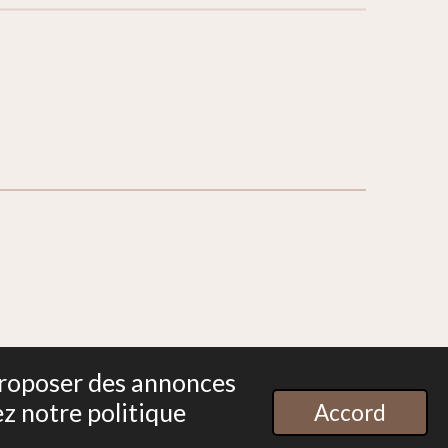
 proposer des annonces
Propulsé par
Webador
ez notre politique
Accord