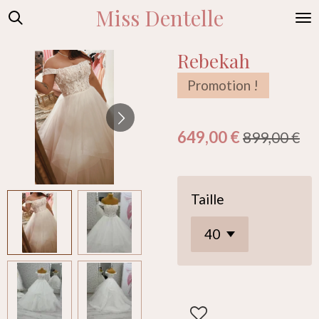
Miss Dentelle
Passer
au
contenu
Rebekah
principal
Promotion !
649,00 €
899,00 €
Taille