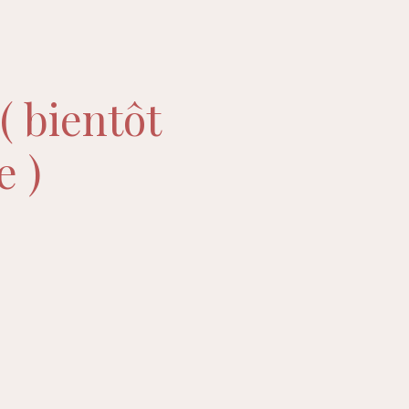
 bientôt
e )