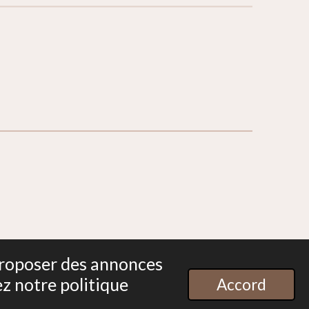
 proposer des annonces
Propulsé par
Webador
ez notre politique
Accord